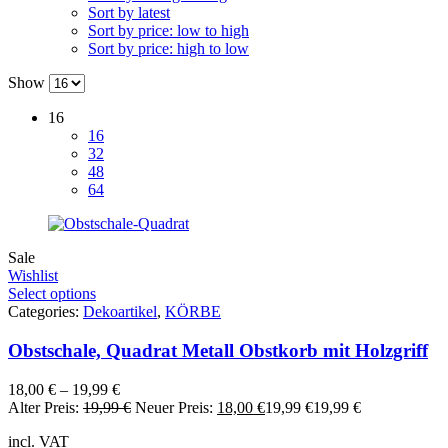
Sort by latest
Sort by price: low to high
Sort by price: high to low
Show
16
16
32
48
64
Sale
Wishlist
Select options
Categories:
Dekoartikel
,
KÖRBE
Obstschale, Quadrat Metall Obstkorb mit Holzgriff
18,00
€
–
19,99
€
Alter Preis:
19,99
€
Neuer Preis:
18,00
€
19,99
€
19,99
€
incl. VAT