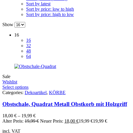
Sort by latest
Sort by price: low to high
Sort by price: high to low
Show
16
16
32
48
64
Sale
Wishlist
Select options
Categories:
Dekoartikel
,
KÖRBE
Obstschale, Quadrat Metall Obstkorb mit Holzgriff
18,00
€
–
19,99
€
Alter Preis:
19,99
€
Neuer Preis:
18,00
€
19,99
€
19,99
€
incl. VAT